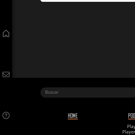
HOME
PO
Pla
Playe