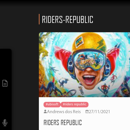
RIDERS-REPUBLIC
#ubisoft
#riders republic
Andrews dos Reis
27/11/2021
RIDERS REPUBLIC