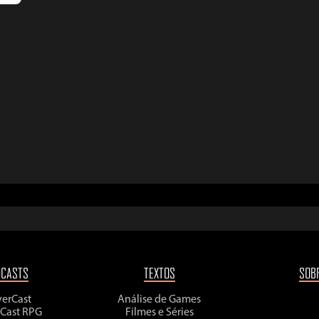
DCASTS
TEXTOS
SOB
yerCast
Análise de Games
rCast RPG
Filmes e Séries