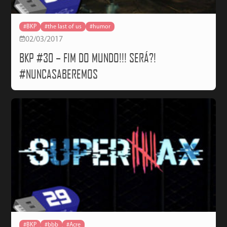
#BKP
#the last of us
#humor
02/03/2017
BKP #30 – FIM DO MUNDO!!! SERÁ?!
#NUNCASABEREMOS
#BKP
#bbb
#Acre