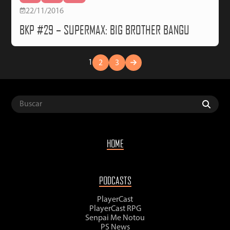
22/11/2016
BKP #29 – SUPERMAX: BIG BROTHER BANGU
1
2
3
HOME
PODCASTS
PlayerCast
PlayerCast RPG
Senpai Me Notou
PS News