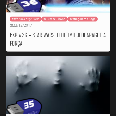
##VoltaGeorgeLucas
#é sim seu bobo
#estragaram a saga
22/12/2017
BKP #36 – STAR WARS: O ULTIMO JEDI APAGUE A
FORÇA