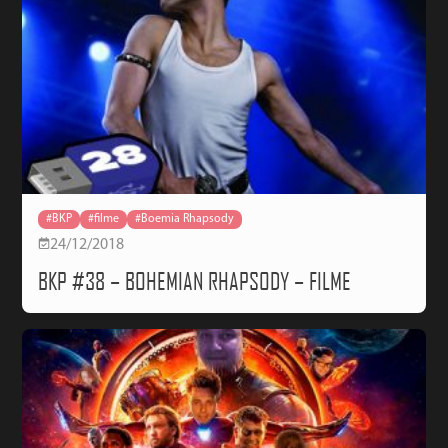
#BKP
#filme
#Boemia Rhapsody
24/12/2018
BKP #38 – BOHEMIAN RHAPSODY – FILME