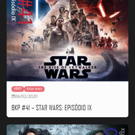
#BKP
#star wars
06/02/2020
BKP #41 – STAR WARS: EPISÓDIO IX