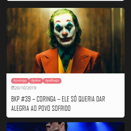
#coringa
#joker
#palhaço
20/10/2019
BKP #39 – CORINGA – ELE SÓ QUERIA DAR
ALEGRIA AO POVO SOFRIDO