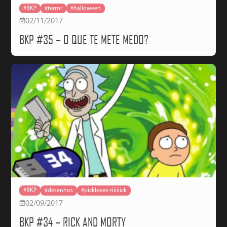
#BKP
#terror
#halloween
02/11/2017
BKP #35 – O QUE TE METE MEDO?
#BKP
#desenhos
#pickleeee riiiiiick
02/09/2017
BKP #34 – RICK AND MORTY