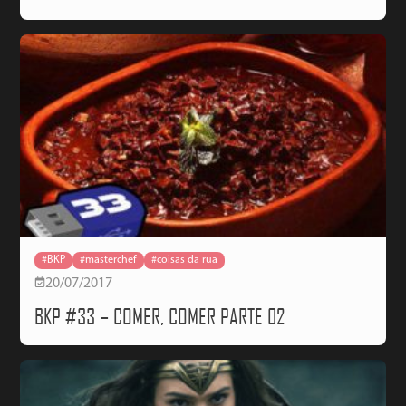
#BKP
#masterchef
#coisas da rua
20/07/2017
BKP #33 – COMER, COMER PARTE 02