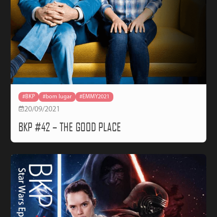
#BKP
#bom lugar
#EMMY2021
20/09/2021
BKP #42 – THE GOOD PLACE