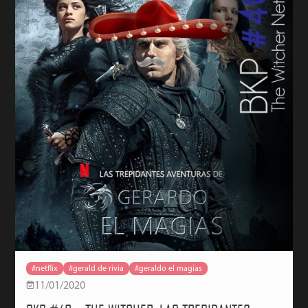
#netflix
#gerald de rivia
#geraldo el magias
11/01/2020