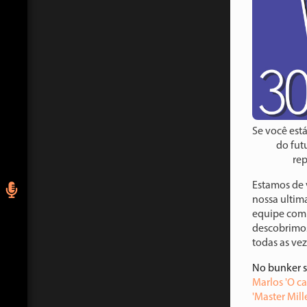
Se você est
do fut
rep
Estamos de 
nossa ultima
equipe com 
descobrimos
todas as vez
No bunker 
Marlos 'O ca
'Master Mille