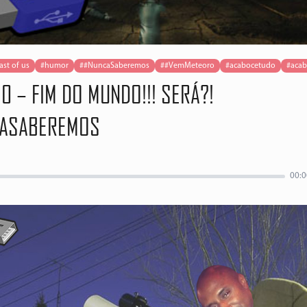
ast of us
#humor
##NuncaSaberemos
##VemMeteoro
#acabocetudo
#aca
0 – FIM DO MUNDO!!! SERÁ?!
ASABEREMOS
00:0