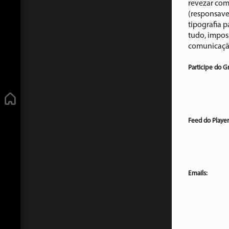
revezar com
(responsave
tipografia p
tudo, impos
comunicaçã
Participe do G
Feed do Player
Emails: