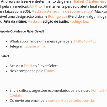
 Andrews no lazer e entreterimento da galera),
Rafael 'O Enfermeiro
l pela ala medica),
All Mito
(Invelizmente perdeu o alerta final esco
ara faixas com SOS),
Mackson 'A maquina de sobrevivencia'
(Mackso
sivel uma designação única) e
Rodrigo Luz
(Perdido em algum luga
o)
Arte da vitrine:
Mackson
Edição de áudio:
Rodrigo Luz
rupo de Ouvintes do Player Select!
Whatsapp: mande uma mensagem para
11 96343-7405
Telegram:
acesse o link
 Select:
Acesse o
Feed
do Player Select
Nos acompanhe pelo
iTunes
Envie criticas, sugestões ecomentários para o nosso
Formulári
Contato
Ou envie seu email para
contato@playerselect.com.br