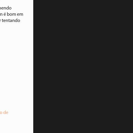
'
lhendo
n é bom em
r tentando
o de