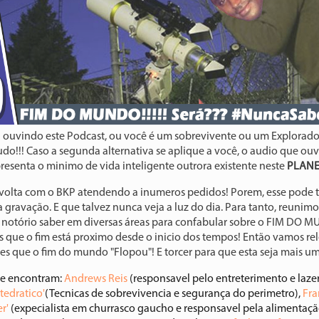
á ouvindo este Podcast, ou você é um sobrevivente ou um Explorado
udo!!! Caso a segunda alternativa se aplique a você, o audio que ouv
resenta o minimo de vida inteligente outrora existente neste
PLANE
volta com o BKP atendendo a inumeros pedidos! Porem, esse pode te
 gravação. E que talvez nunca veja a luz do dia. Para tanto, reunim
notório saber em diversas áreas para confabular sobre o FIM DO M
 que o fim está proximo desde o inicio dos tempos! Então vamos re
es que o fim do mundo "Flopou"! E torcer para que esta seja mais um
se encontram:
Andrews Reis
(responsavel pelo entreterimento e lazer
tedratico'
(Tecnicas de sobrevivencia e segurança do perimetro),
Fra
r'
(expecialista em churrasco gaucho e responsavel pela alimentaç