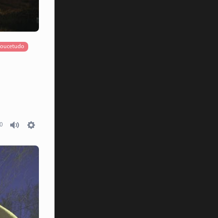
boucetudo
0
Mute
Settings