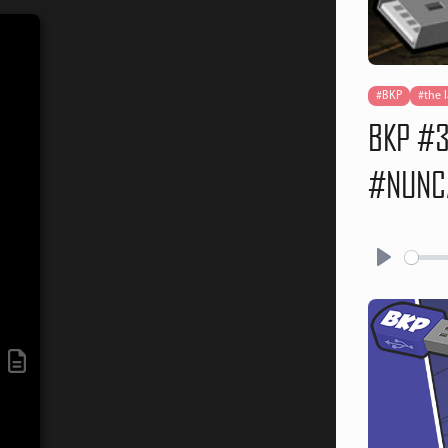
#BKP
#the l
BKP #3
#NUNC
Play