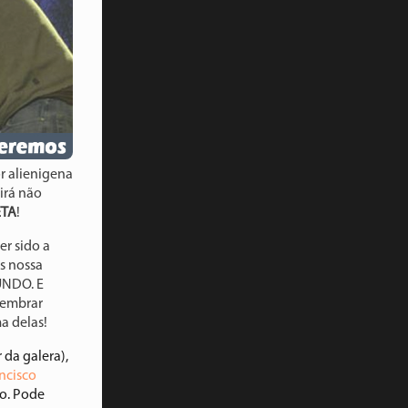
r alienigena
irá não
TA
!
r sido a
os nossa
UNDO. E
lembrar
a delas!
 da galera),
ncisco
ão. Pode