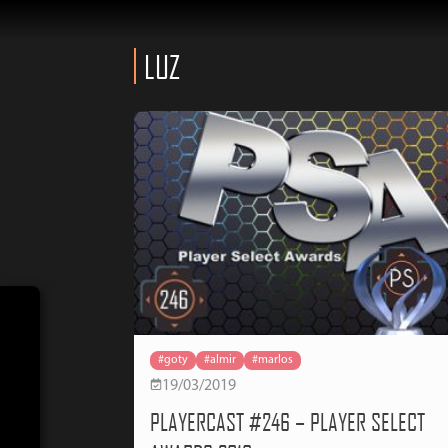
LUZ
#goty
#almir
#marlos
19/03/2019
PLAYERCAST #246 – PLAYER SELECT