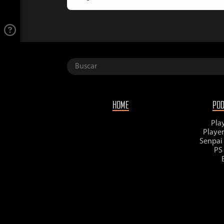
HOME
PO
Pla
Playe
Senpai
PS