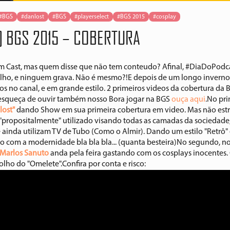
#BGS
#danlost
#BGS
#playerselect
#BGS 2015
#cosplay
] BGS 2015 – COBERTURA
m Cast, mas quem disse que não tem conteudo? Afinal, #DiaDoPodc
alho, e ninguem grava. Não é mesmo?!E depois de um longo invern
s no canal, e em grande estilo. 2 primeiros videos da cobertura da B
e esqueça de ouvir também nosso Bora jogar na BGS
ouça aqui
.No pr
lost"
dando Show em sua primeira cobertura em video. Mas não est
 "propositalmente" utilizado visando todas as camadas da sociedade,
 ainda utilizam TV de Tubo (Como o Almir). Dando um estilo "Retrô"
o com a modernidade bla bla bla... (quanta besteira)No segundo, n
Marlos Sanuto
anda pela feira gastando com os cosplays inocentes.
olho do "Omelete".Confira por conta e risco: