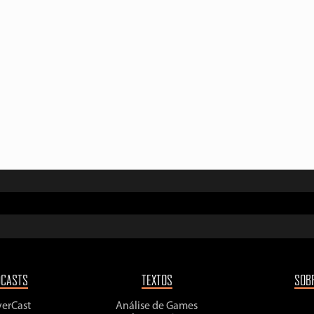
DCASTS
TEXTOS
SOB
yerCast
Análise de Games