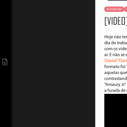
#nintendo
[VIDEO
Hoje não te
dia do trab
com os video
ai. E não s
Daniel "Dan
formato foi
aquelas que
contrastand
"Amaury Jr."
a furada de 