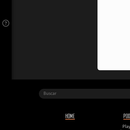
HOME
PO
Pla