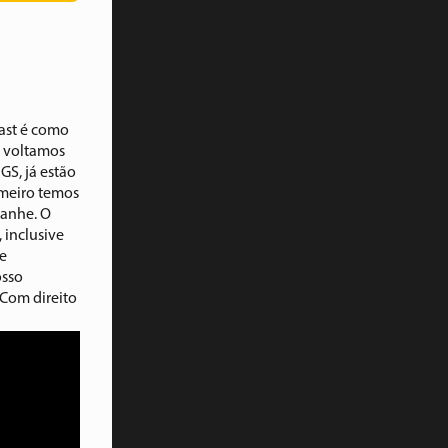
ast é como
o voltamos
GS, já estão
imeiro temos
ranhe. O
 inclusive
 e
osso
 Com direito