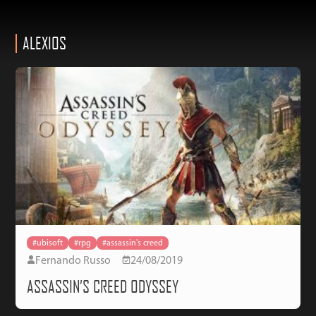
ALEXIOS
#ubisoft
#rpg
#assassin's creed
Fernando Russo
24/08/2019
ASSASSIN’S CREED ODYSSEY