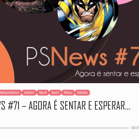
#playstation
#xbox
#ps4
#ps5
#tlou
#zelda
S #71 – AGORA É SENTAR E ESPERAR…
00:0