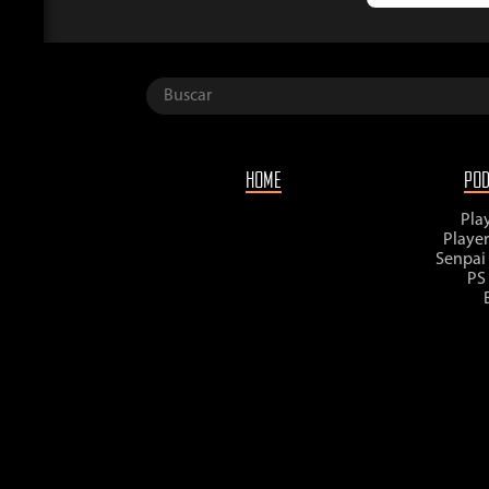
HOME
PO
Pla
Playe
Senpai
PS