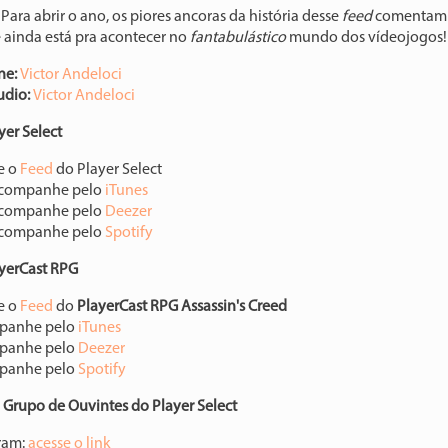
!
Para abrir o ano, os piores ancoras da história desse
feed
comentam 
 ainda está pra acontecer no
fantabulástico
mundo dos vídeojogos!
ine:
⁠⁠⁠⁠⁠⁠⁠Victor Andeloci⁠⁠⁠⁠⁠⁠
udio:
⁠⁠⁠⁠⁠⁠⁠Victor Andeloci⁠⁠⁠⁠⁠⁠
yer Select
e o
⁠⁠⁠⁠⁠⁠⁠⁠⁠⁠⁠Feed⁠⁠⁠⁠⁠⁠⁠⁠⁠⁠⁠
do Player Select
acompanhe pelo
⁠⁠⁠⁠⁠⁠⁠⁠⁠⁠⁠iTunes⁠⁠⁠⁠⁠⁠⁠⁠⁠⁠⁠
acompanhe pelo
⁠⁠⁠⁠⁠⁠⁠⁠⁠⁠⁠Deezer⁠⁠⁠⁠⁠⁠⁠⁠⁠⁠⁠
acompanhe pelo
⁠⁠⁠⁠⁠⁠⁠⁠⁠⁠⁠Spotify⁠⁠⁠⁠⁠⁠⁠⁠⁠⁠⁠
yerCast RPG
e o
⁠⁠⁠⁠⁠⁠⁠⁠⁠⁠⁠⁠Feed⁠⁠⁠⁠⁠⁠⁠⁠⁠⁠⁠⁠
do
PlayerCast RPG Assassin's Creed
panhe pelo
⁠⁠⁠⁠⁠⁠⁠⁠⁠⁠⁠⁠iTunes⁠⁠⁠⁠⁠⁠⁠⁠⁠⁠⁠⁠
panhe pelo
⁠⁠⁠⁠⁠⁠⁠⁠⁠⁠⁠⁠Deezer⁠⁠⁠⁠⁠⁠⁠⁠⁠⁠⁠⁠
panhe pelo
⁠⁠⁠⁠⁠⁠⁠⁠⁠⁠⁠⁠Spotify⁠⁠⁠⁠⁠⁠⁠⁠⁠⁠⁠
o Grupo de Ouvintes do Player Select
ram:
⁠⁠⁠⁠⁠⁠⁠⁠⁠⁠⁠⁠acesse o link⁠⁠⁠⁠⁠⁠⁠⁠⁠⁠⁠