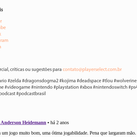
is
⁠⁠⁠⁠
⁠⁠⁠⁠⁠⁠⁠⁠⁠⁠
⁠⁠⁠
am⁠⁠⁠⁠⁠⁠⁠⁠⁠⁠⁠
⁠⁠⁠
ial, críticas ou sugestões para
⁠⁠⁠⁠⁠⁠⁠⁠contato@playerselect.com.br⁠⁠⁠⁠⁠⁠⁠⁠⁠
ario #zelda #dragonsdogma2 #kojima #deadspace #tlou #wolverine 
e #videogame #nintendo #playstation #xbox #nintendoswitch #ps
odcast #podcastbrasil