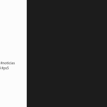
#noticias
4 #ps5