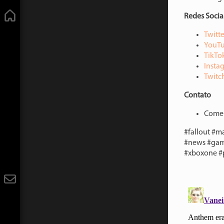
Redes Socia
⁠⁠⁠⁠⁠⁠⁠⁠⁠⁠⁠Twitter⁠⁠⁠⁠⁠⁠⁠
⁠⁠⁠⁠⁠⁠⁠⁠⁠⁠⁠YouTube⁠
⁠⁠⁠⁠⁠⁠⁠⁠⁠⁠TikTok⁠⁠⁠⁠⁠⁠⁠
⁠⁠⁠⁠⁠⁠⁠⁠⁠⁠Instagr
⁠⁠⁠⁠⁠⁠⁠⁠⁠⁠Twitch⁠⁠⁠⁠⁠⁠⁠
Contato
Comerc
#fallout #m
#news #gam
#xboxone #p