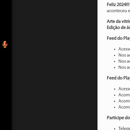
Feliz 2024!!
aconteceu e
Arte da vitr
Edição de á
Feed do Pla
Acess
Nos 
Nos 
Nos 
Feed do Pla
Acess
Acom
Acom
Acom
Participe d
Teleg