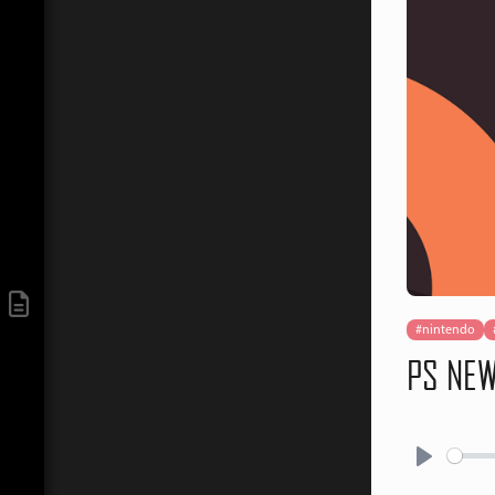
#nintendo
PS NEW
Play