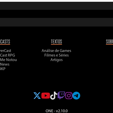
DCASTS
TEXTOS
SOB
yerCast
Análise de Games
rCast RPG
Filmes e Séries
 Me Notou
Artigos
 News
BKP
ONE - v2.10.0