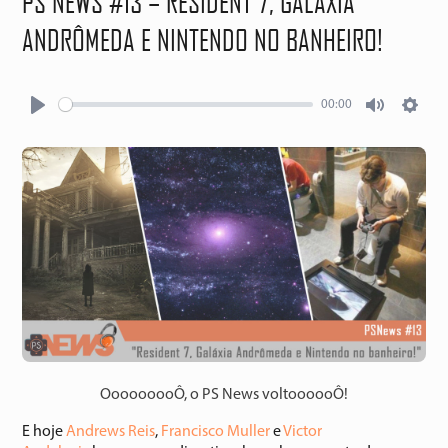
PS NEWS #13 – RESIDENT 7, GALÁXIA
ANDRÔMEDA E NINTENDO NO BANHEIRO!
00:00
Play
Mute
Setti
OoooooooÔ, o PS News voltoooooÔ!
E hoje
Andrews Reis
,
Francisco Muller
e
Victor