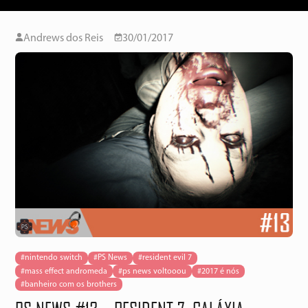
Andrews dos Reis
30/01/2017
#nintendo switch
#PS News
#resident evil 7
#mass effect andromeda
#ps news voltooou
#2017 é nós
#banheiro com os brothers