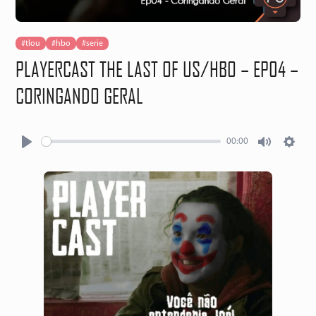
#tlou
#hbo
#serie
PLAYERCAST THE LAST OF US/HBO – EP04 –
CORINGANDO GERAL
00:00
Play
Mute
Setti