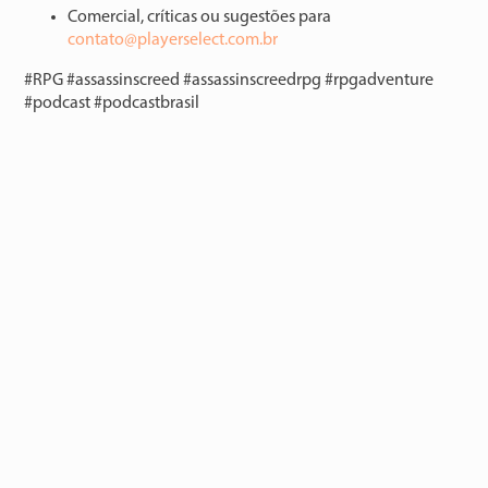
Comercial, críticas ou sugestões para
⁠⁠⁠⁠⁠contato@playerselect.com.br⁠⁠⁠⁠⁠⁠
#RPG #assassinscreed #assassinscreedrpg #rpgadventure
#podcast #podcastbrasil