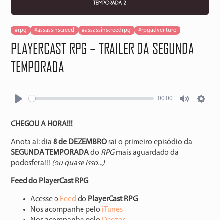
#rpg
#assassinscreed
#assassinscreedrpg
#rpgadventure
PLAYERCAST RPG – TRAILER DA SEGUNDA
TEMPORADA
00:00
Play
Mute
Setti
CHEGOU A HORA!!!
Anota aí: dia
8 de DEZEMBRO
sai o primeiro episódio da
SEGUNDA TEMPORADA
do
RPG
mais aguardado da
podosfera!!!
(ou quase isso...)
Feed do PlayerCast RPG
Acesse o
⁠⁠⁠⁠⁠⁠⁠⁠⁠Feed⁠⁠⁠⁠⁠⁠⁠⁠⁠
do
PlayerCast RPG
Nos acompanhe pelo
⁠⁠⁠⁠⁠⁠⁠⁠⁠iTunes⁠⁠⁠⁠⁠⁠⁠⁠⁠
Nos acompanhe pelo
⁠⁠⁠⁠⁠⁠⁠⁠⁠Deezer⁠⁠⁠⁠⁠⁠⁠⁠⁠