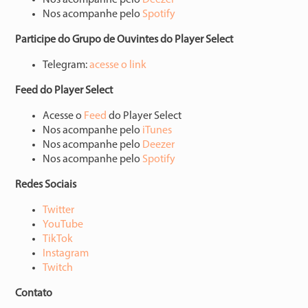
Nos acompanhe pelo
⁠⁠⁠⁠⁠⁠⁠⁠⁠Spotify⁠⁠⁠⁠⁠⁠⁠⁠⁠
Participe do Grupo de Ouvintes do Player Select
Telegram:
⁠⁠⁠⁠⁠⁠⁠⁠acesse o link⁠⁠⁠⁠⁠⁠⁠⁠
Feed do Player Select
Acesse o
⁠⁠⁠⁠⁠⁠⁠⁠Feed⁠⁠⁠⁠⁠⁠⁠⁠
do Player Select
Nos acompanhe pelo
⁠⁠⁠⁠⁠⁠⁠⁠iTunes⁠⁠⁠⁠⁠⁠⁠⁠
Nos acompanhe pelo
⁠⁠⁠⁠⁠⁠⁠⁠Deezer⁠⁠⁠⁠⁠⁠⁠⁠
Nos acompanhe pelo
⁠⁠⁠⁠⁠⁠⁠⁠Spotify⁠⁠⁠⁠⁠⁠⁠⁠
Redes Sociais
⁠⁠⁠⁠⁠⁠⁠⁠Twitter⁠⁠⁠⁠⁠⁠⁠⁠
⁠⁠⁠⁠⁠⁠⁠⁠YouTube⁠⁠⁠⁠⁠⁠⁠⁠
⁠⁠⁠⁠⁠⁠⁠TikTok⁠⁠⁠⁠⁠⁠⁠
⁠⁠⁠⁠⁠⁠⁠Instagram⁠⁠⁠⁠⁠⁠⁠⁠
⁠⁠⁠⁠⁠⁠⁠Twitch⁠⁠⁠⁠⁠⁠⁠
Contato