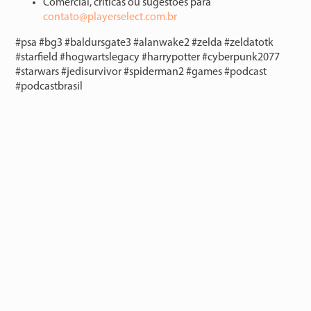
Comercial, críticas ou sugestões para
⁠⁠⁠⁠⁠⁠⁠⁠⁠⁠⁠⁠contato@playerselect.com.br⁠⁠⁠⁠⁠⁠⁠⁠⁠⁠⁠⁠⁠
#psa #bg3 #baldursgate3 #alanwake2 #zelda #zeldatotk
#starfield #hogwartslegacy #harrypotter #cyberpunk2077
#starwars #jedisurvivor #spiderman2 #games #podcast
#podcastbrasil