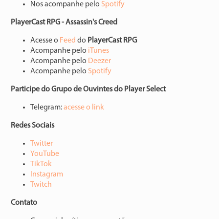
Nos acompanhe pelo
⁠⁠⁠⁠⁠⁠⁠⁠⁠⁠⁠⁠⁠⁠⁠Spotify⁠⁠⁠⁠⁠⁠⁠⁠⁠⁠⁠⁠⁠⁠⁠
PlayerCast RPG - Assassin's Creed
Acesse o
⁠⁠⁠⁠⁠⁠⁠⁠⁠⁠⁠⁠⁠⁠⁠⁠Feed⁠⁠⁠⁠⁠⁠⁠⁠⁠⁠⁠⁠⁠⁠⁠⁠
do
PlayerCast RPG
Acompanhe pelo
⁠⁠⁠⁠⁠⁠⁠⁠⁠⁠⁠⁠⁠⁠⁠⁠iTunes⁠⁠⁠⁠⁠⁠⁠⁠⁠⁠⁠⁠⁠⁠⁠⁠
Acompanhe pelo
⁠⁠⁠⁠⁠⁠⁠⁠⁠⁠⁠⁠⁠⁠⁠⁠Deezer⁠⁠⁠⁠⁠⁠⁠⁠⁠⁠⁠⁠⁠⁠⁠⁠
Acompanhe pelo
⁠⁠⁠⁠⁠⁠⁠⁠⁠⁠⁠⁠⁠⁠⁠⁠Spotify⁠⁠⁠⁠⁠⁠⁠⁠⁠⁠⁠⁠⁠⁠⁠
Participe do Grupo de Ouvintes do Player Select
Telegram:
⁠⁠⁠⁠⁠⁠⁠⁠⁠⁠⁠⁠⁠⁠⁠⁠acesse o link⁠⁠⁠⁠⁠⁠⁠⁠⁠⁠⁠⁠⁠⁠⁠
Redes Sociais
⁠⁠⁠⁠⁠⁠⁠⁠⁠⁠⁠⁠⁠⁠⁠Twitter⁠⁠⁠⁠⁠⁠⁠⁠⁠⁠⁠⁠⁠⁠⁠
⁠⁠⁠⁠⁠⁠⁠⁠⁠⁠⁠⁠⁠⁠⁠YouTube⁠⁠⁠⁠⁠⁠⁠⁠⁠⁠⁠⁠⁠⁠⁠
⁠⁠⁠⁠⁠⁠⁠⁠⁠⁠⁠⁠⁠⁠TikTok⁠⁠⁠⁠⁠⁠⁠⁠⁠⁠⁠⁠⁠⁠
⁠⁠⁠⁠⁠⁠⁠⁠⁠⁠⁠⁠⁠⁠Instagram⁠⁠⁠⁠⁠⁠⁠⁠⁠⁠⁠⁠⁠⁠⁠
⁠⁠⁠⁠⁠⁠⁠⁠⁠⁠⁠⁠⁠⁠Twitch⁠⁠⁠⁠⁠⁠⁠⁠⁠⁠⁠⁠⁠⁠
Contato