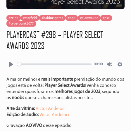
#zelda
#starfield
#baldursgate3
#bg3
#alanwake2
#psa
#cyberpunk2077
PLAYERCAST #298 – PLAYER SELECT
AWARDS 2023
00:00
Play
Mute
Setti
A maior, melhor e
mais importante
premiação do mundo dos
jogos está de volta:
Player Select Awards
! Venha conosco
entender quais foram os
melhores jogos de 2023
, segundo
os
noobs
que se acham especialistas no site...
Arte da vitrine:
⁠⁠⁠⁠⁠⁠⁠⁠⁠⁠⁠Victor Andeloci⁠⁠⁠⁠⁠⁠⁠⁠⁠⁠
Edição de áudio:
⁠⁠⁠⁠⁠⁠⁠⁠⁠⁠⁠Victor Andeloci⁠⁠⁠⁠⁠⁠⁠⁠⁠⁠
Gravação
AO VIVO
desse episódio