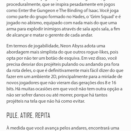
proceduralmente, que se inspira pesadamente em jogos
como Enter the Gungeon e The Binding of Isaac. Você joga
como parte do grupo formado no Hades, o 'Grim Squad' e é
jogado no abismo, equipado com nada mais do que uma
arma para explodir inimigos através de sala após sala, a fim
de alcançar e matar o gerente de cada andar.
Em termos de jogabilidade, Neon Abyss adota uma
abordagem mais simplista do que outros rogue-likes, pois
opta por não ter um botão de esquiva. Em vez disso, você
precisa desviar dos projéteis pulando ou andando pra fora
da rota deles, o que é definitivamente mais fácil dizer do que
fazer em um ambiente 2D, principalmente para a miríade de
novos jogadores que não vieram das gerações dos 8 e 16
bits. Há muitas ocasiões em que você não tem outra opção a
não ser sofrer danos ou até morrer, porque há tantos
projéteis na tela que não há como evitar.
PULE, ATIRE, REPITA
À medida que você avança pelos andares, encontrará uma