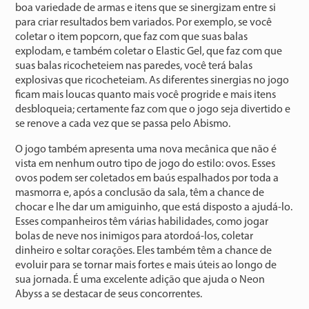
boa variedade de armas e itens que se sinergizam entre si
para criar resultados bem variados. Por exemplo, se você
coletar o item popcorn, que faz com que suas balas
explodam, e também coletar o Elastic Gel, que faz com que
suas balas ricocheteiem nas paredes, você terá balas
explosivas que ricocheteiam. As diferentes sinergias no jogo
ficam mais loucas quanto mais você progride e mais itens
desbloqueia; certamente faz com que o jogo seja divertido e
se renove a cada vez que se passa pelo Abismo.
O jogo também apresenta uma nova mecânica que não é
vista em nenhum outro tipo de jogo do estilo: ovos. Esses
ovos podem ser coletados em baús espalhados por toda a
masmorra e, após a conclusão da sala, têm a chance de
chocar e lhe dar um amiguinho, que está disposto a ajudá-lo.
Esses companheiros têm várias habilidades, como jogar
bolas de neve nos inimigos para atordoá-los, coletar
dinheiro e soltar corações. Eles também têm a chance de
evoluir para se tornar mais fortes e mais úteis ao longo de
sua jornada. É uma excelente adição que ajuda o Neon
Abyss a se destacar de seus concorrentes.