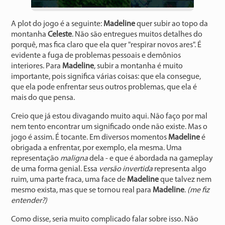
A plot do jogo é a seguinte:
Madeline
quer subir ao topo da
montanha
Celeste
. Não são entregues muitos detalhes do
porquê, mas fica claro que ela quer "respirar novos ares". É
evidente a fuga de problemas pessoais e demônios
interiores. Para
Madeline
, subir a montanha é muito
importante, pois significa várias coisas: que ela consegue,
que ela pode enfrentar seus outros problemas, que ela é
mais do que pensa.
Creio que já estou divagando muito aqui. Não faço por mal
nem tento encontrar um significado onde não existe. Mas o
jogo é assim. É tocante. Em diversos momentos
Madeline
é
obrigada a enfrentar, por exemplo, ela mesma. Uma
representação
maligna
dela - e que é abordada na gameplay
de uma forma genial. Essa
versão invertida
representa algo
ruim, uma parte fraca, uma face de
Madeline
que talvez nem
mesmo exista, mas que se tornou real para
Madeline
.
(me fiz
entender?)
Como disse, seria muito complicado falar sobre isso. Não