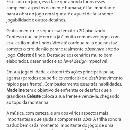
Esse lado do jogo, essa face que aborda todos esses
complexos aspectos da mente humana, é tão importante
para a obra do jogo em si que até esqueci de falar sobre
jogabilidade e outros detalhes.
Graficamente ele segue essa temática 2D pixelizado.
Confesso que hoje em dia já é muito comum ver jogos com
esse estilo muito lindos. Viro até corriqueiro, o que nos faz
cometer o erro de não parar e realmente
observar
a arte do
jogo.
Celeste
é lindo. Destaque aos cenários muito bem
elaborados, desenhados e ao
level design
impecável.
Em sua jogabilidade, existem três ações principais: pular,
agarrar (paredes e superfícies verticais) e o
dash
(movimento
rápido para frente)
.
Com basicamente essas três habilidades,
Madeline
tem o objetivo de enfrentar os desafios que a
grandiosa
Celeste
coloca a sua frente e vencê-la, chegando
ao topo da montanha.
A música, com certeza, é um dos vários aspectos mais
importantes e que ajuda a compor essa
obra
. A trilha sonora
traduz bem cada momento importante do jogo: de uma