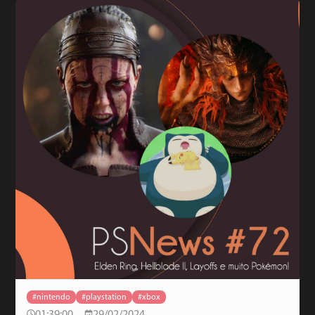
#nintendo
#playstation
#xbox