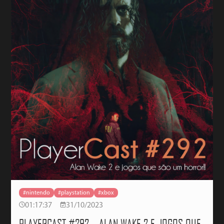
#nintendo
#playstation
#xbox
01:17:37
31/10/2023
PLAYERCAST #292 – ALAN WAKE 2 E JOGOS QUE