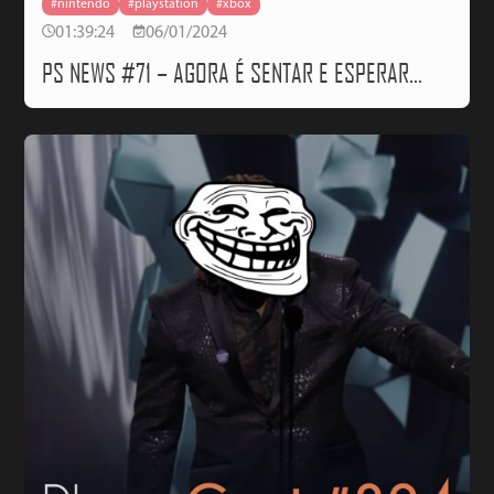
#nintendo
#playstation
#xbox
01:39:24
06/01/2024
PS NEWS #71 – AGORA É SENTAR E ESPERAR…