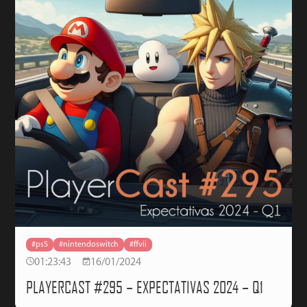
#ps5
#nintendoswitch
#ffvii
01:23:43
16/01/2024
PLAYERCAST #295 – EXPECTATIVAS 2024 – Q1