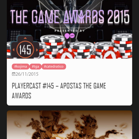
#kojima
#tga
#catedratico
26/11/2015
PLAYERCAST #145 – APOSTAS THE GAME
AWARDS