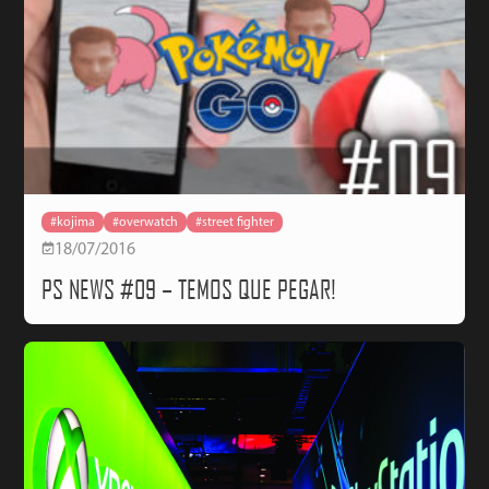
#kojima
#overwatch
#street fighter
18/07/2016
PS NEWS #09 – TEMOS QUE PEGAR!