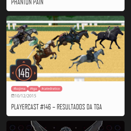
PHANTON PAIN
#kojima
#tga
#catedratico
10/12/2015
PLAYERCAST #146 – RESULTADOS DA TGA