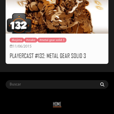
#kojima
#snake
#metal gear solid 3
11/06/2015
PLAYERCAST #132: METAL GEAR SOLID 3
HOME