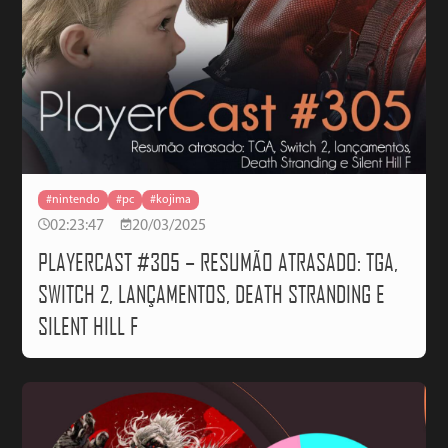
#nintendo
#pc
#kojima
02:23:47
20/03/2025
PLAYERCAST #305 – RESUMÃO ATRASADO: TGA,
SWITCH 2, LANÇAMENTOS, DEATH STRANDING E
SILENT HILL F