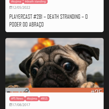
#kojima
#death standing
12/05/2022
PLAYERCAST #281 – DEATH STRANDING – O
PODER DO ABRAÇO
#PS News
#kojima
#BGS
17/08/2017