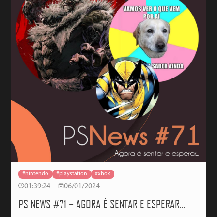
#nintendo
#playstation
#xbox
01:39:24
06/01/2024
PS NEWS #71 – AGORA É SENTAR E ESPERAR…