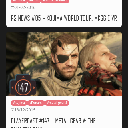
#kojima
#almir
#mortal kombat
01/02/2016
PS NEWS #05 – KOJIMA WORLD TOUR, MKGG E VR
#kojima
#Konami
#metal gear 5
18/12/2015
PLAYERCAST #147 – METAL GEAR V: THE