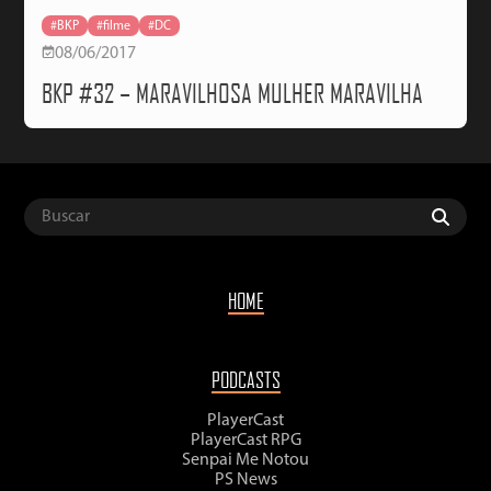
#BKP
#filme
#DC
08/06/2017
BKP #32 – MARAVILHOSA MULHER MARAVILHA
HOME
PODCASTS
PlayerCast
PlayerCast RPG
Senpai Me Notou
PS News